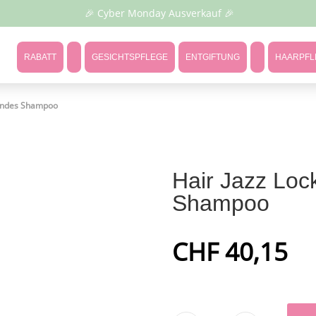
🎉 Cyber Monday Ausverkauf 🎉
RABATT
GESICHTSPFLEGE
ENTGIFTUNG
HAARPFL
zendes Shampoo
Hair Jazz Loc
Shampoo
CHF 40,15