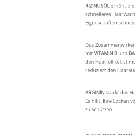
RIZINUSÖL
erhöht die
schnelleres Haarwac
Eigenschaften schütz
Das Zusammenwirke
mit
VITAMIN B
und
BA
den Haarfollikel, sti
reduziert den Haaraus
ARGININ
stärkt das H
Es hilft, Ihre Locken
zu schützen.